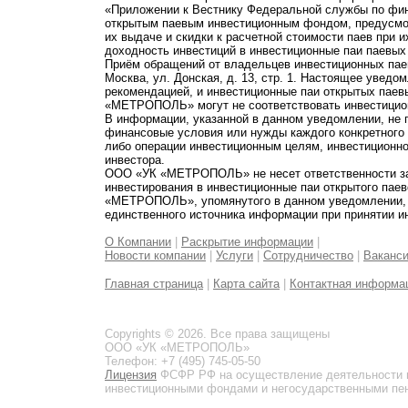
«Приложении к Вестнику Федеральной службы по фи
открытым паевым инвестиционным фондом, предусмот
их выдаче и скидки к расчетной стоимости паев при 
доходность инвестиций в инвестиционные паи паевых
Приём обращений от владельцев инвестиционных паев
Москва, ул. Донская, д. 13, стр. 1. Настоящее увед
рекомендацией, и инвестиционные паи открытых пае
«МЕТРОПОЛЬ» могут не соответствовать инвестицио
В информации, указанной в данном уведомлении, не 
финансовые условия или нужды каждого конкретного
либо операции инвестиционным целям, инвестиционно
инвестора.
ООО «УК «МЕТРОПОЛЬ» не несет ответственности за 
инвестирования в инвестиционные паи открытого пае
«МЕТРОПОЛЬ», упомянутого в данном уведомлении, и
единственного источника информации при принятии и
О Компании
|
Раскрытие информации
|
Новости компании
|
Услуги
|
Сотрудничество
|
Ваканс
Главная страница
|
Карта сайта
|
Контактная информа
Copyrights © 2026. Все права защищены
ООО «УК «МЕТРОПОЛЬ»
Телефон: +7 (495) 745-05-50
Лицензия
ФСФР РФ на осуществление деятельности 
инвестиционными фондами и негосударственными пенс