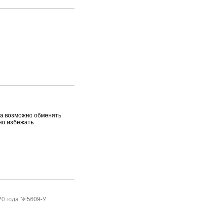
ка возможно обменять
но избежать
20 года №5609-У