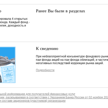
о
Ранее Вы были в разделах
ровала 4 открытых
онда. Каждый фонд -
егия, доходность и
К сведению
При неблагоприятной конъюнктуре фондового рын
паи фонда акций на паи фонда облигаций, и частич
негативных последствий коррекции рынка акций.
Подробности
ьной информации для получателей финансовых услуг
ии, раскрываемая в соответствии с Указанием Банка России от 02 ноября 20
 составе акционеров (участников) организации