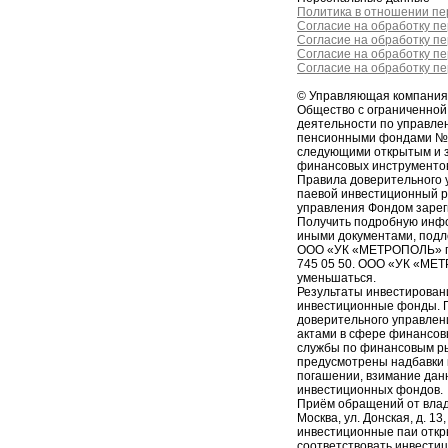
Политика в отношении п
Согласие на обработку п
Согласие на обработку п
Согласие на обработку п
Согласие на обработку п
© Управляющая компани
Общество с ограниченно
деятельности по управл
пенсионными фондами № 2
следующими открытым и 
финансовых инструменто
Правила доверительного 
паевой инвестиционный 
управления Фондом зарег
Получить подробную инфо
иными документами, подл
ООО «УК «МЕТРОПОЛЬ» по ад
745 05 50. ООО «УК «МЕТ
уменьшаться.
Результаты инвестирован
инвестиционные фонды. П
доверительного управлен
актами в сфере финансов
службы по финансовым р
предусмотрены надбавки к
погашении, взимание дан
инвестиционных фондов.
Приём обращений от влад
Москва, ул. Донская, д. 
инвестиционные паи отк
соответствовать инвести