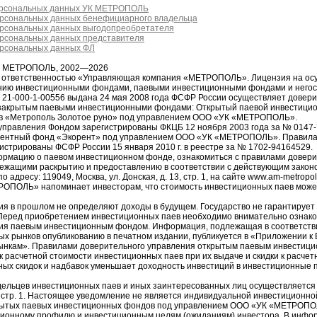
ерсональных данных УК МЕТРОПОЛЬ
ерсональных данных бенефициарного владельца
ерсональных данных выгодопреобретателя
ерсональных данных представителя
ерсональных данных ФЛ
я МЕТРОПОЛЬ, 2002—2026
й ответственностью «Управляющая компания «МЕТРОПОЛЬ». Лицензия на ос
ению инвестиционными фондами, паевыми инвестиционными фондами и него
1-000-1-00556 выдана 24 мая 2008 года ФСФР России осуществляет довер
закрытым паевыми инвестиционными фондами: Открытый паевой инвестици
в «Метрополь Золотое руно» под управлением ООО «УК «МЕТРОПОЛЬ».
управления Фондом зарегистрированы ФКЦБ 12 ноября 2003 года за № 0147
рентный фонд «Экорент» под управлением ООО «УК «МЕТРОПОЛЬ». Правила
истрированы ФСФР России 15 января 2010 г. в реестре за № 1702-94164529.
рмацию о паевом инвестиционном фонде, ознакомиться с правилами довери
ежащими раскрытию и предоставлению в соответствии с действующим законо
ресу: 119049, Москва, ул. Донская, д. 13, стр. 1, на сайте www.am-metropol
РОПОЛЬ» напоминает инвесторам, что стоимость инвестиционных паев може
ия в прошлом не определяют доходы в будущем. Государство не гарантирует 
еред приобретением инвестиционных паев необходимо внимательно ознако
ия паевым инвестиционным фондом. Информация, подлежащая в соответств
ых рынков опубликованию в печатном издании, публикуется в «Приложении к
ынкам». Правилами доверительного управления открытым паевым инвестиц
 расчетной стоимости инвестиционных паев при их выдаче и скидки к расчет
ных скидок и надбавок уменьшает доходность инвестиций в инвестиционные 
ельцев инвестиционных паев и иных заинтересованных лиц осуществляется п
13, стр. 1. Настоящее уведомление не является индивидуальной инвестиционн
рытых паевых инвестиционных фондов под управлением ООО «УК «МЕТРОПОЛ
ционному профилю и инвестиционным целям (ожиданиям) инвестора. В инфор