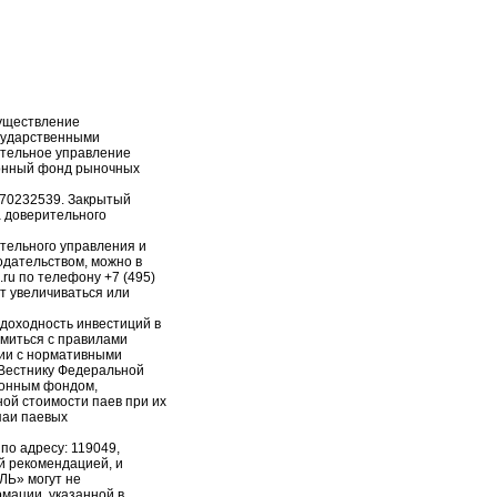
уществление
сударственными
ительное управление
онный фонд рыночных
-70232539. Закрытый
 доверительного
тельного управления и
дательством, можно в
.ru по телефону +7 (495)
т увеличиваться или
доходность инвестиций в
миться с правилами
ии с нормативными
 Вестнику Федеральной
ионным фондом,
ной стоимости паев при их
паи паевых
о адресу: 119049,
ой рекомендацией, и
Ь» могут не
мации, указанной в