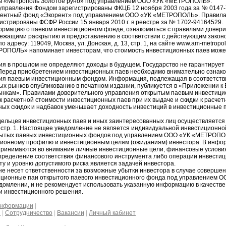
в «Метрополь Золотое руно» под управлением ООО «УК «МЕТРОПОЛЬ».
управления Фондом зарегистрированы ФКЦБ 12 ноября 2003 года за № 0147
рентный фонд «Экорент» под управлением ООО «УК «МЕТРОПОЛЬ». Правила
истрированы ФСФР России 15 января 2010 г. в реестре за № 1702-94164529.
рмацию о паевом инвестиционном фонде, ознакомиться с правилами довери
ежащими раскрытию и предоставлению в соответствии с действующим законо
ресу: 119049, Москва, ул. Донская, д. 13, стр. 1, на сайте www.am-metropol
РОПОЛЬ» напоминает инвесторам, что стоимость инвестиционных паев може
ия в прошлом не определяют доходы в будущем. Государство не гарантирует 
еред приобретением инвестиционных паев необходимо внимательно ознако
ия паевым инвестиционным фондом. Информация, подлежащая в соответств
ых рынков опубликованию в печатном издании, публикуется в «Приложении к
ынкам». Правилами доверительного управления открытым паевым инвестиц
 расчетной стоимости инвестиционных паев при их выдаче и скидки к расчет
ных скидок и надбавок уменьшает доходность инвестиций в инвестиционные 
ельцев инвестиционных паев и иных заинтересованных лиц осуществляется п
13, стр. 1. Настоящее уведомление не является индивидуальной инвестиционн
рытых паевых инвестиционных фондов под управлением ООО «УК «МЕТРОПОЛ
ционному профилю и инвестиционным целям (ожиданиям) инвестора. В инфор
принимаются во внимание личные инвестиционные цели, финансовые услови
Определение соответствия финансового инструмента либо операции инвести
у и уровню допустимого риска является задачей инвестора.
несет ответственности за возможные убытки инвестора в случае совершен
иционные паи открытого паевого инвестиционного фонда под управлением
домлении, и не рекомендует использовать указанную информацию в качестве
и инвестиционного решения.
информации
|
и
|
Сотрудничество
|
Вакансии
|
Личный кабинет