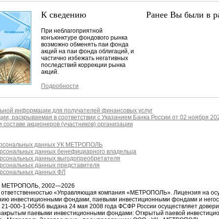
К сведению
Ранее Вы были в р
При неблагоприятной
конъюнктуре фондового рынка
возможно обменять паи фонда
акций на паи фонда облигаций, и
частично избежать негативных
последствий коррекции рынка
акций.
Подробности
ьной информации для получателей финансовых услуг
ии, раскрываемая в соответствии с Указанием Банка России от 02 ноября 20
 составе акционеров (участников) организации
ерсональных данных УК МЕТРОПОЛЬ
ерсональных данных бенефициарного владельца
ерсональных данных выгодопреобретателя
ерсональных данных представителя
ерсональных данных ФЛ
я МЕТРОПОЛЬ, 2002—2026
й ответственностью «Управляющая компания «МЕТРОПОЛЬ». Лицензия на ос
ению инвестиционными фондами, паевыми инвестиционными фондами и него
1-000-1-00556 выдана 24 мая 2008 года ФСФР России осуществляет довер
закрытым паевыми инвестиционными фондами: Открытый паевой инвестици