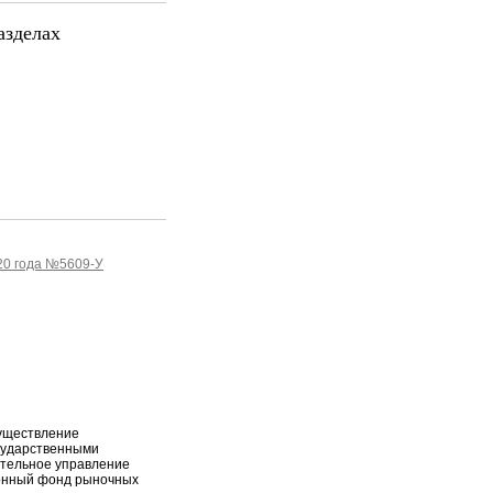
азделах
20 года №5609-У
уществление
сударственными
ительное управление
онный фонд рыночных