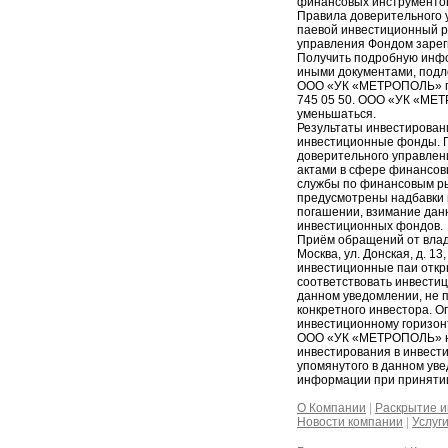
финансовых инструменто
Правила доверительного 
паевой инвестиционный 
управления Фондом зарег
Получить подробную инфо
иными документами, подл
ООО «УК «МЕТРОПОЛЬ» по ад
745 05 50. ООО «УК «МЕТ
уменьшаться.
Результаты инвестирован
инвестиционные фонды. П
доверительного управлен
актами в сфере финансов
службы по финансовым р
предусмотрены надбавки к
погашении, взимание дан
инвестиционных фондов.
Приём обращений от влад
Москва, ул. Донская, д. 
инвестиционные паи отк
соответствовать инвести
данном уведомлении, не 
конкретного инвестора. 
инвестиционному горизонт
ООО «УК «МЕТРОПОЛЬ» не 
инвестирования в инвест
упомянутого в данном уве
информации при приняти
О Компании
|
Раскрытие 
Новости компании
|
Услуг