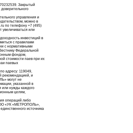
-70232539. Закрытый
 доверительного
тельного управления и
дательством, можно в
.ru по телефону +7 (495)
т увеличиваться или
доходность инвестиций в
миться с правилами
ии с нормативными
 Вестнику Федеральной
ионным фондом,
ной стоимости паев при их
паи паевых
о адресу: 119049,
ой рекомендацией, и
Ь» могут не
мации, указанной в
я или нужды каждого
ционным целям,
ия операций либо
 ООО «УК «МЕТРОПОЛЬ»,
 единственного источника