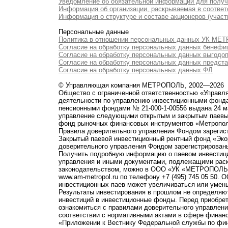
Уведомление об обязательной информации для полу
Информация об организации, раскрываемая в соответс
Информация о структуре и составе акционеров (участ
Персональные данные
Политика в отношении персональных данных УК М
Согласие на обработку персональных данных бенефи
Согласие на обработку персональных данных выгодо
Согласие на обработку персональных данных предст
Согласие на обработку персональных данных ФЛ
© Управляющая компания МЕТРОПОЛЬ, 2002—2026
Общество с ограниченной ответственностью «Управ
деятельности по управлению инвестиционными фонд
пенсионными фондами № 21-000-1-00556 выдана 24 м
управление следующими открытым и закрытым паевы
фонд рыночных финансовых инструментов «Метропо
Правила доверительного управления Фондом зарегист
Закрытый паевой инвестиционный рентный фонд «Э
доверительного управления Фондом зарегистрированы
Получить подробную информацию о паевом инвестици
управления и иными документами, подлежащими рас
законодательством, можно в ООО «УК «МЕТРОПОЛЬ» по 
www.am-metropol.ru по телефону +7 (495) 745 05 50
инвестиционных паев может увеличиваться или умен
Результаты инвестирования в прошлом не определяют
инвестиций в инвестиционные фонды. Перед приобре
ознакомиться с правилами доверительного управле
соответствии с нормативными актами в сфере финанс
«Приложении к Вестнику Федеральной службы по фи