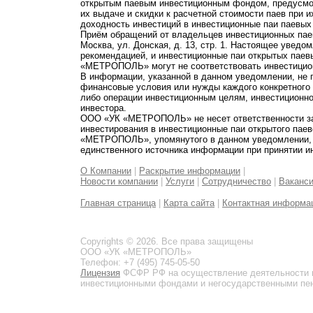
открытым паевым инвестиционным фондом, предусмот
их выдаче и скидки к расчетной стоимости паев при 
доходность инвестиций в инвестиционные паи паевых
Приём обращений от владельцев инвестиционных паев
Москва, ул. Донская, д. 13, стр. 1. Настоящее увед
рекомендацией, и инвестиционные паи открытых пае
«МЕТРОПОЛЬ» могут не соответствовать инвестицио
В информации, указанной в данном уведомлении, не 
финансовые условия или нужды каждого конкретного
либо операции инвестиционным целям, инвестиционно
инвестора.
ООО «УК «МЕТРОПОЛЬ» не несет ответственности за 
инвестирования в инвестиционные паи открытого пае
«МЕТРОПОЛЬ», упомянутого в данном уведомлении, и
единственного источника информации при принятии и
О Компании
|
Раскрытие информации
|
Новости компании
|
Услуги
|
Сотрудничество
|
Ваканс
Главная страница
|
Карта сайта
|
Контактная информа
Copyrights © 2026. Все права защищены
ООО «УК «МЕТРОПОЛЬ»
Телефон: +7 (495) 745-05-50
Лицензия
ФСФР РФ на осуществление деятельности 
инвестиционными фондами и негосударственными пенс