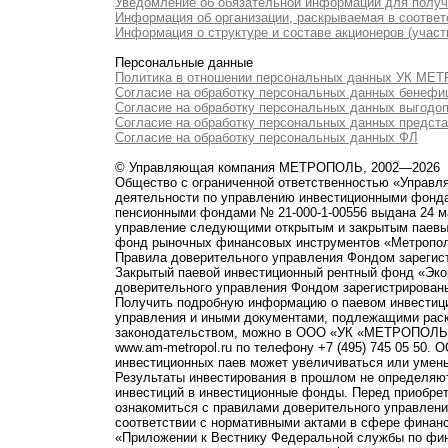
Уведомление об обязательной информации для полу
Информация об организации, раскрываемая в соответс
Информация о структуре и составе акционеров (участ
Персональные данные
Политика в отношении персональных данных УК М
Согласие на обработку персональных данных бенефи
Согласие на обработку персональных данных выгодо
Согласие на обработку персональных данных предст
Согласие на обработку персональных данных ФЛ
© Управляющая компания МЕТРОПОЛЬ, 2002—2026
Общество с ограниченной ответственностью «Управ
деятельности по управлению инвестиционными фонд
пенсионными фондами № 21-000-1-00556 выдана 24 м
управление следующими открытым и закрытым паевы
фонд рыночных финансовых инструментов «Метропо
Правила доверительного управления Фондом зарегист
Закрытый паевой инвестиционный рентный фонд «Э
доверительного управления Фондом зарегистрированы
Получить подробную информацию о паевом инвестици
управления и иными документами, подлежащими рас
законодательством, можно в ООО «УК «МЕТРОПОЛЬ» по 
www.am-metropol.ru по телефону +7 (495) 745 05 50
инвестиционных паев может увеличиваться или умен
Результаты инвестирования в прошлом не определяют
инвестиций в инвестиционные фонды. Перед приобре
ознакомиться с правилами доверительного управле
соответствии с нормативными актами в сфере финанс
«Приложении к Вестнику Федеральной службы по фи