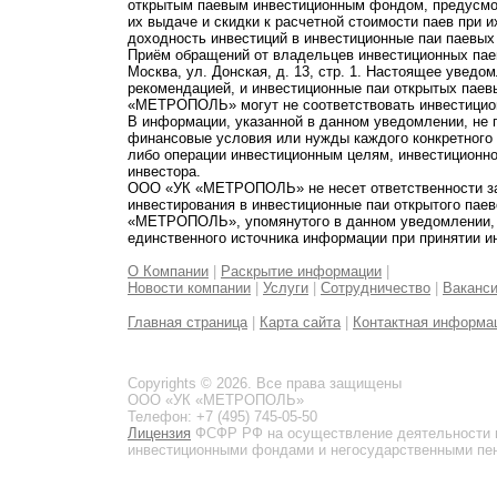
открытым паевым инвестиционным фондом, предусмот
их выдаче и скидки к расчетной стоимости паев при 
доходность инвестиций в инвестиционные паи паевых
Приём обращений от владельцев инвестиционных паев
Москва, ул. Донская, д. 13, стр. 1. Настоящее увед
рекомендацией, и инвестиционные паи открытых пае
«МЕТРОПОЛЬ» могут не соответствовать инвестицио
В информации, указанной в данном уведомлении, не 
финансовые условия или нужды каждого конкретного
либо операции инвестиционным целям, инвестиционно
инвестора.
ООО «УК «МЕТРОПОЛЬ» не несет ответственности за 
инвестирования в инвестиционные паи открытого пае
«МЕТРОПОЛЬ», упомянутого в данном уведомлении, и
единственного источника информации при принятии и
О Компании
|
Раскрытие информации
|
Новости компании
|
Услуги
|
Сотрудничество
|
Ваканс
Главная страница
|
Карта сайта
|
Контактная информа
Copyrights © 2026. Все права защищены
ООО «УК «МЕТРОПОЛЬ»
Телефон: +7 (495) 745-05-50
Лицензия
ФСФР РФ на осуществление деятельности 
инвестиционными фондами и негосударственными пенс