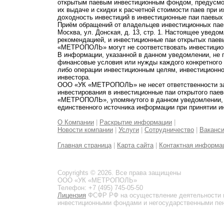
открытым паевым инвестиционным фондом, предусмот
их выдаче и скидки к расчетной стоимости паев при 
доходность инвестиций в инвестиционные паи паевых
Приём обращений от владельцев инвестиционных паев
Москва, ул. Донская, д. 13, стр. 1. Настоящее увед
рекомендацией, и инвестиционные паи открытых пае
«МЕТРОПОЛЬ» могут не соответствовать инвестицио
В информации, указанной в данном уведомлении, не 
финансовые условия или нужды каждого конкретного
либо операции инвестиционным целям, инвестиционно
инвестора.
ООО «УК «МЕТРОПОЛЬ» не несет ответственности за 
инвестирования в инвестиционные паи открытого пае
«МЕТРОПОЛЬ», упомянутого в данном уведомлении, и
единственного источника информации при принятии и
О Компании
|
Раскрытие информации
|
Новости компании
|
Услуги
|
Сотрудничество
|
Ваканс
Главная страница
|
Карта сайта
|
Контактная информа
Copyrights © 2026. Все права защищены
ООО «УК «МЕТРОПОЛЬ»
Телефон: +7 (495) 745-05-50
Лицензия
ФСФР РФ на осуществление деятельности 
инвестиционными фондами и негосударственными пенс