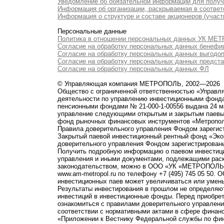
Уведомление об обязательной информации для полу
Информация об организации, раскрываемая в соответс
Информация о структуре и составе акционеров (участ
Персональные данные
Политика в отношении персональных данных УК М
Согласие на обработку персональных данных бенефи
Согласие на обработку персональных данных выгодо
Согласие на обработку персональных данных предст
Согласие на обработку персональных данных ФЛ
© Управляющая компания МЕТРОПОЛЬ, 2002—2026
Общество с ограниченной ответственностью «Управ
деятельности по управлению инвестиционными фонд
пенсионными фондами № 21-000-1-00556 выдана 24 м
управление следующими открытым и закрытым паевы
фонд рыночных финансовых инструментов «Метропо
Правила доверительного управления Фондом зарегист
Закрытый паевой инвестиционный рентный фонд «Э
доверительного управления Фондом зарегистрированы
Получить подробную информацию о паевом инвестици
управления и иными документами, подлежащими рас
законодательством, можно в ООО «УК «МЕТРОПОЛЬ» по 
www.am-metropol.ru по телефону +7 (495) 745 05 50
инвестиционных паев может увеличиваться или умен
Результаты инвестирования в прошлом не определяют
инвестиций в инвестиционные фонды. Перед приобре
ознакомиться с правилами доверительного управле
соответствии с нормативными актами в сфере финанс
«Приложении к Вестнику Федеральной службы по фи