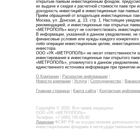
открытым паевым инвестиционным фондом, предусмот
их выдаче и скидки к расчетной стоимости паев при 
доходность инвестиций в инвестиционные паи паевых
Приём обращений от владельцев инвестиционных паев
Москва, ул. Донская, д. 13, стр. 1. Настоящее увед
рекомендацией, и инвестиционные паи открытых пае
«МЕТРОПОЛЬ» могут не соответствовать инвестицио
В информации, указанной в данном уведомлении, не 
финансовые условия или нужды каждого конкретного
либо операции инвестиционным целям, инвестиционно
инвестора.
ООО «УК «МЕТРОПОЛЬ» не несет ответственности за 
инвестирования в инвестиционные паи открытого пае
«МЕТРОПОЛЬ», упомянутого в данном уведомлении, и
единственного источника информации при принятии и
О Компании
|
Раскрытие информации
|
Новости компании
|
Услуги
|
Сотрудничество
|
Ваканс
Главная страница
|
Карта сайта
|
Контактная информа
Copyrights © 2026. Все права защищены
ООО «УК «МЕТРОПОЛЬ»
Телефон: +7 (495) 745-05-50
Лицензия
ФСФР РФ на осуществление деятельности 
инвестиционными фондами и негосударственными пенс