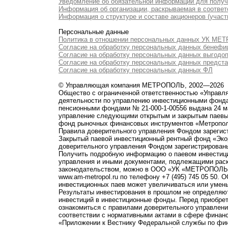
Уведомление об обязательной информации для полу
Информация об организации, раскрываемая в соответс
Информация о структуре и составе акционеров (участ
Персональные данные
Политика в отношении персональных данных УК М
Согласие на обработку персональных данных бенефи
Согласие на обработку персональных данных выгодо
Согласие на обработку персональных данных предст
Согласие на обработку персональных данных ФЛ
© Управляющая компания МЕТРОПОЛЬ, 2002—2026
Общество с ограниченной ответственностью «Управ
деятельности по управлению инвестиционными фонд
пенсионными фондами № 21-000-1-00556 выдана 24 м
управление следующими открытым и закрытым паевы
фонд рыночных финансовых инструментов «Метропо
Правила доверительного управления Фондом зарегист
Закрытый паевой инвестиционный рентный фонд «Э
доверительного управления Фондом зарегистрированы
Получить подробную информацию о паевом инвестици
управления и иными документами, подлежащими рас
законодательством, можно в ООО «УК «МЕТРОПОЛЬ» по 
www.am-metropol.ru по телефону +7 (495) 745 05 50
инвестиционных паев может увеличиваться или умен
Результаты инвестирования в прошлом не определяют
инвестиций в инвестиционные фонды. Перед приобре
ознакомиться с правилами доверительного управле
соответствии с нормативными актами в сфере финанс
«Приложении к Вестнику Федеральной службы по фи