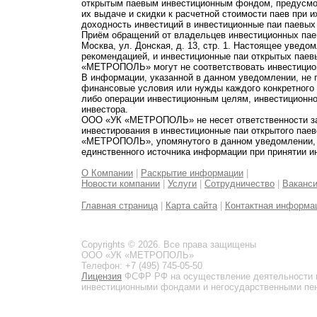
открытым паевым инвестиционным фондом, предусмот
их выдаче и скидки к расчетной стоимости паев при 
доходность инвестиций в инвестиционные паи паевых
Приём обращений от владельцев инвестиционных паев
Москва, ул. Донская, д. 13, стр. 1. Настоящее увед
рекомендацией, и инвестиционные паи открытых пае
«МЕТРОПОЛЬ» могут не соответствовать инвестицио
В информации, указанной в данном уведомлении, не 
финансовые условия или нужды каждого конкретного
либо операции инвестиционным целям, инвестиционно
инвестора.
ООО «УК «МЕТРОПОЛЬ» не несет ответственности за 
инвестирования в инвестиционные паи открытого пае
«МЕТРОПОЛЬ», упомянутого в данном уведомлении, и
единственного источника информации при принятии и
О Компании
|
Раскрытие информации
|
Новости компании
|
Услуги
|
Сотрудничество
|
Ваканс
Главная страница
|
Карта сайта
|
Контактная информа
Copyrights © 2026. Все права защищены
ООО «УК «МЕТРОПОЛЬ»
Телефон: +7 (495) 745-05-50
Лицензия
ФСФР РФ на осуществление деятельности 
инвестиционными фондами и негосударственными пенс