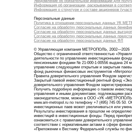
Уведомление об обязательной информации для полу
Информация об организации, раскрываемая в соответс
Информация о структуре и составе акционеров (участ
Персональные данные
Политика в отношении персональных данных УК М
Согласие на обработку персональных данных бенефи
Согласие на обработку персональных данных выгодо
Согласие на обработку персональных данных предст
Согласие на обработку персональных данных ФЛ
© Управляющая компания МЕТРОПОЛЬ, 2002—2026
Общество с ограниченной ответственностью «Управ
деятельности по управлению инвестиционными фонд
пенсионными фондами № 21-000-1-00556 выдана 24 м
управление следующими открытым и закрытым паевы
фонд рыночных финансовых инструментов «Метропо
Правила доверительного управления Фондом зарегист
Закрытый паевой инвестиционный рентный фонд «Э
доверительного управления Фондом зарегистрированы
Получить подробную информацию о паевом инвестици
управления и иными документами, подлежащими рас
законодательством, можно в ООО «УК «МЕТРОПОЛЬ» по 
www.am-metropol.ru по телефону +7 (495) 745 05 50
инвестиционных паев может увеличиваться или умен
Результаты инвестирования в прошлом не определяют
инвестиций в инвестиционные фонды. Перед приобре
ознакомиться с правилами доверительного управле
соответствии с нормативными актами в сфере финанс
«Приложении к Вестнику Федеральной службы по фи