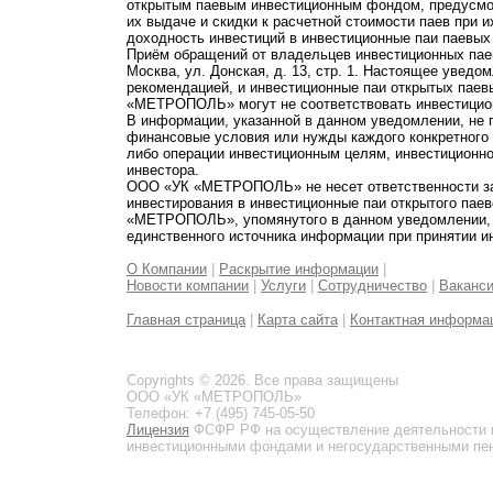
открытым паевым инвестиционным фондом, предусмот
их выдаче и скидки к расчетной стоимости паев при 
доходность инвестиций в инвестиционные паи паевых
Приём обращений от владельцев инвестиционных паев
Москва, ул. Донская, д. 13, стр. 1. Настоящее увед
рекомендацией, и инвестиционные паи открытых пае
«МЕТРОПОЛЬ» могут не соответствовать инвестицио
В информации, указанной в данном уведомлении, не 
финансовые условия или нужды каждого конкретного
либо операции инвестиционным целям, инвестиционно
инвестора.
ООО «УК «МЕТРОПОЛЬ» не несет ответственности за 
инвестирования в инвестиционные паи открытого пае
«МЕТРОПОЛЬ», упомянутого в данном уведомлении, и
единственного источника информации при принятии и
О Компании
|
Раскрытие информации
|
Новости компании
|
Услуги
|
Сотрудничество
|
Ваканс
Главная страница
|
Карта сайта
|
Контактная информа
Copyrights © 2026. Все права защищены
ООО «УК «МЕТРОПОЛЬ»
Телефон: +7 (495) 745-05-50
Лицензия
ФСФР РФ на осуществление деятельности 
инвестиционными фондами и негосударственными пенс