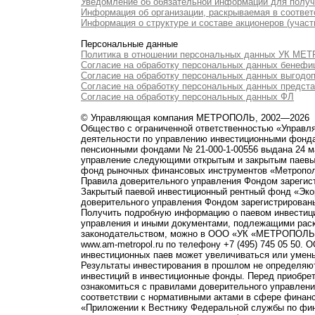
Уведомление об обязательной информации для полу
Информация об организации, раскрываемая в соответс
Информация о структуре и составе акционеров (участ
Персональные данные
Политика в отношении персональных данных УК М
Согласие на обработку персональных данных бенефи
Согласие на обработку персональных данных выгодо
Согласие на обработку персональных данных предст
Согласие на обработку персональных данных ФЛ
© Управляющая компания МЕТРОПОЛЬ, 2002—2026
Общество с ограниченной ответственностью «Управ
деятельности по управлению инвестиционными фонд
пенсионными фондами № 21-000-1-00556 выдана 24 м
управление следующими открытым и закрытым паевы
фонд рыночных финансовых инструментов «Метропо
Правила доверительного управления Фондом зарегист
Закрытый паевой инвестиционный рентный фонд «Э
доверительного управления Фондом зарегистрированы
Получить подробную информацию о паевом инвестици
управления и иными документами, подлежащими рас
законодательством, можно в ООО «УК «МЕТРОПОЛЬ» по 
www.am-metropol.ru по телефону +7 (495) 745 05 50
инвестиционных паев может увеличиваться или умен
Результаты инвестирования в прошлом не определяют
инвестиций в инвестиционные фонды. Перед приобре
ознакомиться с правилами доверительного управле
соответствии с нормативными актами в сфере финанс
«Приложении к Вестнику Федеральной службы по фи