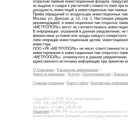
открытым паевым инвестиционным фондом, предусмот
их выдаче и скидки к расчетной стоимости паев при 
доходность инвестиций в инвестиционные паи паевых
Приём обращений от владельцев инвестиционных паев
Москва, ул. Донская, д. 13, стр. 1. Настоящее увед
рекомендацией, и инвестиционные паи открытых пае
«МЕТРОПОЛЬ» могут не соответствовать инвестицио
В информации, указанной в данном уведомлении, не 
финансовые условия или нужды каждого конкретного
либо операции инвестиционным целям, инвестиционно
инвестора.
ООО «УК «МЕТРОПОЛЬ» не несет ответственности за 
инвестирования в инвестиционные паи открытого пае
«МЕТРОПОЛЬ», упомянутого в данном уведомлении, и
единственного источника информации при принятии и
О Компании
|
Раскрытие информации
|
Новости компании
|
Услуги
|
Сотрудничество
|
Ваканс
Главная страница
|
Карта сайта
|
Контактная информа
Copyrights © 2026. Все права защищены
ООО «УК «МЕТРОПОЛЬ»
Телефон: +7 (495) 745-05-50
Лицензия
ФСФР РФ на осуществление деятельности 
инвестиционными фондами и негосударственными пенс