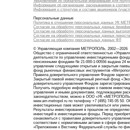
Уведомление об обязательной информации для полу
Информация об организации, раскрываемая в соответс
Информация о структуре и составе акционеров (участ
Персональные данные
Политика в отношении персональных данных УК М
Согласие на обработку персональных данных бенефи
Согласие на обработку персональных данных выгодо
Согласие на обработку персональных данных предст
Согласие на обработку персональных данных ФЛ
© Управляющая компания МЕТРОПОЛЬ, 2002—2026
Общество с ограниченной ответственностью «Управ
деятельности по управлению инвестиционными фонд
пенсионными фондами № 21-000-1-00556 выдана 24 м
управление следующими открытым и закрытым паевы
фонд рыночных финансовых инструментов «Метропо
Правила доверительного управления Фондом зарегист
Закрытый паевой инвестиционный рентный фонд «Э
доверительного управления Фондом зарегистрированы
Получить подробную информацию о паевом инвестици
управления и иными документами, подлежащими рас
законодательством, можно в ООО «УК «МЕТРОПОЛЬ» по 
www.am-metropol.ru по телефону +7 (495) 745 05 50
инвестиционных паев может увеличиваться или умен
Результаты инвестирования в прошлом не определяют
инвестиций в инвестиционные фонды. Перед приобре
ознакомиться с правилами доверительного управле
соответствии с нормативными актами в сфере финанс
«Приложении к Вестнику Федеральной службы по фи