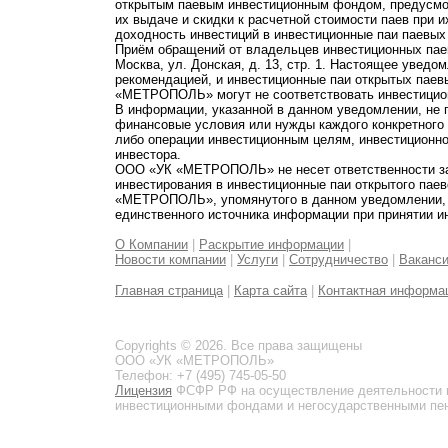
открытым паевым инвестиционным фондом, предусмот
их выдаче и скидки к расчетной стоимости паев при 
доходность инвестиций в инвестиционные паи паевых
Приём обращений от владельцев инвестиционных паев
Москва, ул. Донская, д. 13, стр. 1. Настоящее увед
рекомендацией, и инвестиционные паи открытых пае
«МЕТРОПОЛЬ» могут не соответствовать инвестицио
В информации, указанной в данном уведомлении, не 
финансовые условия или нужды каждого конкретного
либо операции инвестиционным целям, инвестиционно
инвестора.
ООО «УК «МЕТРОПОЛЬ» не несет ответственности за 
инвестирования в инвестиционные паи открытого пае
«МЕТРОПОЛЬ», упомянутого в данном уведомлении, и
единственного источника информации при принятии и
О Компании
|
Раскрытие информации
|
Новости компании
|
Услуги
|
Сотрудничество
|
Ваканс
Главная страница
|
Карта сайта
|
Контактная информа
Copyrights © 2026. Все права защищены
ООО «УК «МЕТРОПОЛЬ»
Телефон: +7 (495) 745-05-50
Лицензия
ФСФР РФ на осуществление деятельности 
инвестиционными фондами и негосударственными пенс