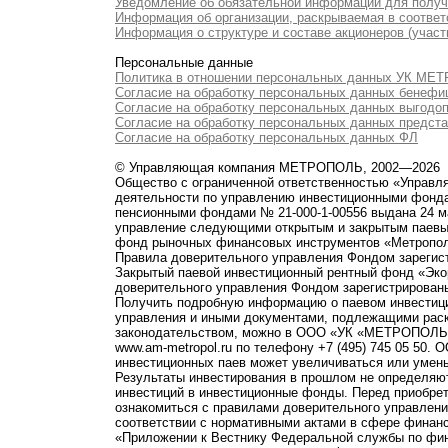
Уведомление об обязательной информации для полу
Информация об организации, раскрываемая в соответс
Информация о структуре и составе акционеров (участ
Персональные данные
Политика в отношении персональных данных УК М
Согласие на обработку персональных данных бенефи
Согласие на обработку персональных данных выгодо
Согласие на обработку персональных данных предст
Согласие на обработку персональных данных ФЛ
© Управляющая компания МЕТРОПОЛЬ, 2002—2026
Общество с ограниченной ответственностью «Управ
деятельности по управлению инвестиционными фонд
пенсионными фондами № 21-000-1-00556 выдана 24 м
управление следующими открытым и закрытым паевы
фонд рыночных финансовых инструментов «Метропо
Правила доверительного управления Фондом зарегист
Закрытый паевой инвестиционный рентный фонд «Э
доверительного управления Фондом зарегистрированы
Получить подробную информацию о паевом инвестици
управления и иными документами, подлежащими рас
законодательством, можно в ООО «УК «МЕТРОПОЛЬ» по 
www.am-metropol.ru по телефону +7 (495) 745 05 50
инвестиционных паев может увеличиваться или умен
Результаты инвестирования в прошлом не определяют
инвестиций в инвестиционные фонды. Перед приобре
ознакомиться с правилами доверительного управле
соответствии с нормативными актами в сфере финанс
«Приложении к Вестнику Федеральной службы по фи