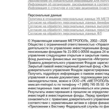
Уведомление об обязательной информации для полу
Информация об организации, раскрываемая в соответс
Информация о структуре и составе акционеров (участ
Персональные данные
Политика в отношении персональных данных УК М
Согласие на обработку персональных данных бенефи
Согласие на обработку персональных данных выгодо
Согласие на обработку персональных данных предст
Согласие на обработку персональных данных ФЛ
© Управляющая компания МЕТРОПОЛЬ, 2002—2026
Общество с ограниченной ответственностью «Управ
деятельности по управлению инвестиционными фонд
пенсионными фондами № 21-000-1-00556 выдана 24 м
управление следующими открытым и закрытым паевы
фонд рыночных финансовых инструментов «Метропо
Правила доверительного управления Фондом зарегист
Закрытый паевой инвестиционный рентный фонд «Э
доверительного управления Фондом зарегистрированы
Получить подробную информацию о паевом инвестици
управления и иными документами, подлежащими рас
законодательством, можно в ООО «УК «МЕТРОПОЛЬ» по 
www.am-metropol.ru по телефону +7 (495) 745 05 50
инвестиционных паев может увеличиваться или умен
Результаты инвестирования в прошлом не определяют
инвестиций в инвестиционные фонды. Перед приобре
ознакомиться с правилами доверительного управле
соответствии с нормативными актами в сфере финанс
«Приложении к Вестнику Федеральной службы по фи