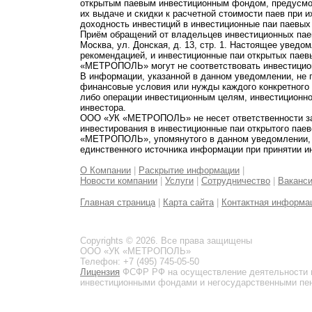
открытым паевым инвестиционным фондом, предусмот
их выдаче и скидки к расчетной стоимости паев при 
доходность инвестиций в инвестиционные паи паевых
Приём обращений от владельцев инвестиционных паев
Москва, ул. Донская, д. 13, стр. 1. Настоящее увед
рекомендацией, и инвестиционные паи открытых пае
«МЕТРОПОЛЬ» могут не соответствовать инвестицио
В информации, указанной в данном уведомлении, не 
финансовые условия или нужды каждого конкретного
либо операции инвестиционным целям, инвестиционно
инвестора.
ООО «УК «МЕТРОПОЛЬ» не несет ответственности за 
инвестирования в инвестиционные паи открытого пае
«МЕТРОПОЛЬ», упомянутого в данном уведомлении, и
единственного источника информации при принятии и
О Компании
|
Раскрытие информации
|
Новости компании
|
Услуги
|
Сотрудничество
|
Ваканс
Главная страница
|
Карта сайта
|
Контактная информа
Copyrights © 2026. Все права защищены
ООО «УК «МЕТРОПОЛЬ»
Телефон: +7 (495) 745-05-50
Лицензия
ФСФР РФ на осуществление деятельности 
инвестиционными фондами и негосударственными пенс