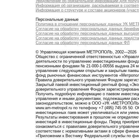
Уведомление об обязательной информации для полу
Информация об организации, раскрываемая в соответс
Информация о структуре и составе акционеров (участ
Персональные данные
Политика в отношении персональных данных УК М
Согласие на обработку персональных данных бенефи
Согласие на обработку персональных данных выгодо
Согласие на обработку персональных данных предст
Согласие на обработку персональных данных ФЛ
© Управляющая компания МЕТРОПОЛЬ, 2002—2026
Общество с ограниченной ответственностью «Управ
деятельности по управлению инвестиционными фонд
пенсионными фондами № 21-000-1-00556 выдана 24 м
управление следующими открытым и закрытым паевы
фонд рыночных финансовых инструментов «Метропо
Правила доверительного управления Фондом зарегист
Закрытый паевой инвестиционный рентный фонд «Э
доверительного управления Фондом зарегистрированы
Получить подробную информацию о паевом инвестици
управления и иными документами, подлежащими рас
законодательством, можно в ООО «УК «МЕТРОПОЛЬ» по 
www.am-metropol.ru по телефону +7 (495) 745 05 50
инвестиционных паев может увеличиваться или умен
Результаты инвестирования в прошлом не определяют
инвестиций в инвестиционные фонды. Перед приобре
ознакомиться с правилами доверительного управле
соответствии с нормативными актами в сфере финанс
«Приложении к Вестнику Федеральной службы по фи