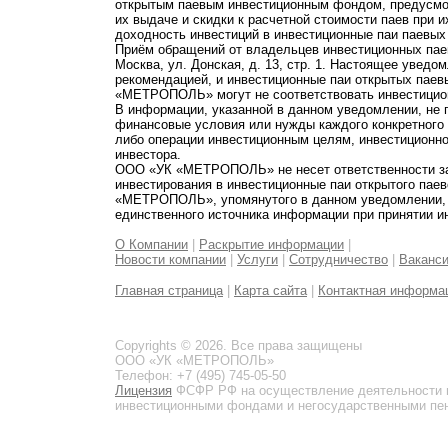
открытым паевым инвестиционным фондом, предусмот
их выдаче и скидки к расчетной стоимости паев при 
доходность инвестиций в инвестиционные паи паевых
Приём обращений от владельцев инвестиционных паев
Москва, ул. Донская, д. 13, стр. 1. Настоящее увед
рекомендацией, и инвестиционные паи открытых пае
«МЕТРОПОЛЬ» могут не соответствовать инвестицио
В информации, указанной в данном уведомлении, не 
финансовые условия или нужды каждого конкретного
либо операции инвестиционным целям, инвестиционно
инвестора.
ООО «УК «МЕТРОПОЛЬ» не несет ответственности за 
инвестирования в инвестиционные паи открытого пае
«МЕТРОПОЛЬ», упомянутого в данном уведомлении, и
единственного источника информации при принятии и
О Компании
|
Раскрытие информации
|
Новости компании
|
Услуги
|
Сотрудничество
|
Ваканс
Главная страница
|
Карта сайта
|
Контактная информа
Copyrights © 2026. Все права защищены
ООО «УК «МЕТРОПОЛЬ»
Телефон: +7 (495) 745-05-50
Лицензия
ФСФР РФ на осуществление деятельности 
инвестиционными фондами и негосударственными пенс