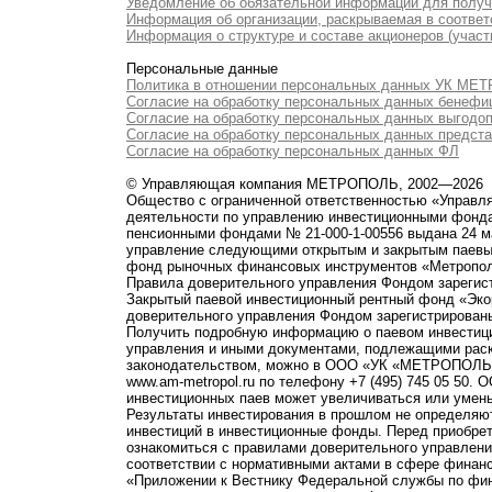
Уведомление об обязательной информации для полу
Информация об организации, раскрываемая в соответс
Информация о структуре и составе акционеров (участ
Персональные данные
Политика в отношении персональных данных УК М
Согласие на обработку персональных данных бенефи
Согласие на обработку персональных данных выгодо
Согласие на обработку персональных данных предст
Согласие на обработку персональных данных ФЛ
© Управляющая компания МЕТРОПОЛЬ, 2002—2026
Общество с ограниченной ответственностью «Управ
деятельности по управлению инвестиционными фонд
пенсионными фондами № 21-000-1-00556 выдана 24 м
управление следующими открытым и закрытым паевы
фонд рыночных финансовых инструментов «Метропо
Правила доверительного управления Фондом зарегист
Закрытый паевой инвестиционный рентный фонд «Э
доверительного управления Фондом зарегистрированы
Получить подробную информацию о паевом инвестици
управления и иными документами, подлежащими рас
законодательством, можно в ООО «УК «МЕТРОПОЛЬ» по 
www.am-metropol.ru по телефону +7 (495) 745 05 50
инвестиционных паев может увеличиваться или умен
Результаты инвестирования в прошлом не определяют
инвестиций в инвестиционные фонды. Перед приобре
ознакомиться с правилами доверительного управле
соответствии с нормативными актами в сфере финанс
«Приложении к Вестнику Федеральной службы по фи