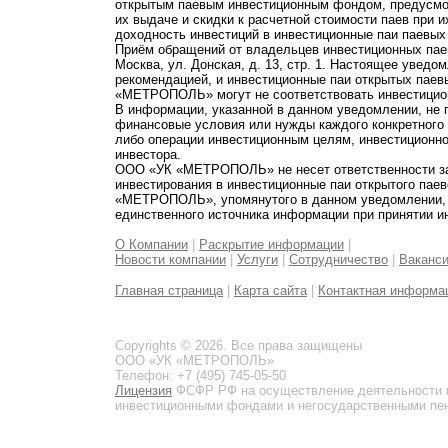
открытым паевым инвестиционным фондом, предусмот
их выдаче и скидки к расчетной стоимости паев при 
доходность инвестиций в инвестиционные паи паевых
Приём обращений от владельцев инвестиционных паев
Москва, ул. Донская, д. 13, стр. 1. Настоящее увед
рекомендацией, и инвестиционные паи открытых пае
«МЕТРОПОЛЬ» могут не соответствовать инвестицио
В информации, указанной в данном уведомлении, не 
финансовые условия или нужды каждого конкретного
либо операции инвестиционным целям, инвестиционно
инвестора.
ООО «УК «МЕТРОПОЛЬ» не несет ответственности за 
инвестирования в инвестиционные паи открытого пае
«МЕТРОПОЛЬ», упомянутого в данном уведомлении, и
единственного источника информации при принятии и
О Компании
|
Раскрытие информации
|
Новости компании
|
Услуги
|
Сотрудничество
|
Ваканс
Главная страница
|
Карта сайта
|
Контактная информа
Copyrights © 2026. Все права защищены
ООО «УК «МЕТРОПОЛЬ»
Телефон: +7 (495) 745-05-50
Лицензия
ФСФР РФ на осуществление деятельности 
инвестиционными фондами и негосударственными пенс