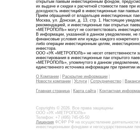
открытым паевым инвестиционным фондом, предусмот
их выдаче и скидки к расчетной стоимости паев при 
доходность инвестиций в инвестиционные паи паевых
Приём обращений от владельцев инвестиционных паев
Москва, ул. Донская, д. 13, стр. 1. Настоящее увед
рекомендацией, и инвестиционные паи открытых пае
«МЕТРОПОЛЬ» могут не соответствовать инвестицио
В информации, указанной в данном уведомлении, не 
финансовые условия или нужды каждого конкретного
либо операции инвестиционным целям, инвестиционно
инвестора.
ООО «УК «МЕТРОПОЛЬ» не несет ответственности за 
инвестирования в инвестиционные паи открытого пае
«МЕТРОПОЛЬ», упомянутого в данном уведомлении, и
единственного источника информации при принятии и
О Компании
|
Раскрытие информации
|
Новости компании
|
Услуги
|
Сотрудничество
|
Ваканс
Главная страница
|
Карта сайта
|
Контактная информа
Copyrights © 2026. Все права защищены
ООО «УК «МЕТРОПОЛЬ»
Телефон: +7 (495) 745-05-50
Лицензия
ФСФР РФ на осуществление деятельности 
инвестиционными фондами и негосударственными пенс