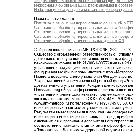
Уведомление об обязательной информации для полу
Информация об организации, раскрываемая в соответс
Информация о структуре и составе акционеров (участ
Персональные данные
Политика в отношении персональных данных УК М
Согласие на обработку персональных данных бенефи
Согласие на обработку персональных данных выгодо
Согласие на обработку персональных данных предст
Согласие на обработку персональных данных ФЛ
© Управляющая компания МЕТРОПОЛЬ, 2002—2026
Общество с ограниченной ответственностью «Управ
деятельности по управлению инвестиционными фонд
пенсионными фондами № 21-000-1-00556 выдана 24 м
управление следующими открытым и закрытым паевы
фонд рыночных финансовых инструментов «Метропо
Правила доверительного управления Фондом зарегист
Закрытый паевой инвестиционный рентный фонд «Э
доверительного управления Фондом зарегистрированы
Получить подробную информацию о паевом инвестици
управления и иными документами, подлежащими рас
законодательством, можно в ООО «УК «МЕТРОПОЛЬ» по 
www.am-metropol.ru по телефону +7 (495) 745 05 50
инвестиционных паев может увеличиваться или умен
Результаты инвестирования в прошлом не определяют
инвестиций в инвестиционные фонды. Перед приобре
ознакомиться с правилами доверительного управле
соответствии с нормативными актами в сфере финанс
«Приложении к Вестнику Федеральной службы по фи