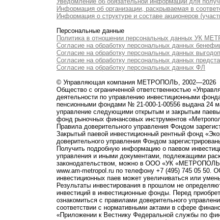
Уведомление об обязательной информации для полу
Информация об организации, раскрываемая в соответс
Информация о структуре и составе акционеров (участ
Персональные данные
Политика в отношении персональных данных УК М
Согласие на обработку персональных данных бенефи
Согласие на обработку персональных данных выгодо
Согласие на обработку персональных данных предст
Согласие на обработку персональных данных ФЛ
© Управляющая компания МЕТРОПОЛЬ, 2002—2026
Общество с ограниченной ответственностью «Управ
деятельности по управлению инвестиционными фонд
пенсионными фондами № 21-000-1-00556 выдана 24 м
управление следующими открытым и закрытым паевы
фонд рыночных финансовых инструментов «Метропо
Правила доверительного управления Фондом зарегист
Закрытый паевой инвестиционный рентный фонд «Э
доверительного управления Фондом зарегистрированы
Получить подробную информацию о паевом инвестици
управления и иными документами, подлежащими рас
законодательством, можно в ООО «УК «МЕТРОПОЛЬ» по 
www.am-metropol.ru по телефону +7 (495) 745 05 50
инвестиционных паев может увеличиваться или умен
Результаты инвестирования в прошлом не определяют
инвестиций в инвестиционные фонды. Перед приобре
ознакомиться с правилами доверительного управле
соответствии с нормативными актами в сфере финанс
«Приложении к Вестнику Федеральной службы по фи