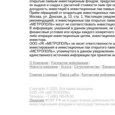
открытым паевым инвестиционным фондом, предусмот
их выдаче и скидки к расчетной стоимости паев при 
доходность инвестиций в инвестиционные паи паевых
Приём обращений от владельцев инвестиционных паев
Москва, ул. Донская, д. 13, стр. 1. Настоящее увед
рекомендацией, и инвестиционные паи открытых пае
«МЕТРОПОЛЬ» могут не соответствовать инвестицио
В информации, указанной в данном уведомлении, не 
финансовые условия или нужды каждого конкретного
либо операции инвестиционным целям, инвестиционно
инвестора.
ООО «УК «МЕТРОПОЛЬ» не несет ответственности за 
инвестирования в инвестиционные паи открытого пае
«МЕТРОПОЛЬ», упомянутого в данном уведомлении, и
единственного источника информации при принятии и
О Компании
|
Раскрытие информации
|
Новости компании
|
Услуги
|
Сотрудничество
|
Ваканс
Главная страница
|
Карта сайта
|
Контактная информа
Copyrights © 2026. Все права защищены
ООО «УК «МЕТРОПОЛЬ»
Телефон: +7 (495) 745-05-50
Лицензия
ФСФР РФ на осуществление деятельности 
инвестиционными фондами и негосударственными пенс