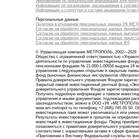
Уведомление об обязательной информации для полу
Информация об организации, раскрываемая в соответс
Информация о структуре и составе акционеров (участ
Персональные данные
Политика в отношении персональных данных УК М
Согласие на обработку персональных данных бенефи
Согласие на обработку персональных данных выгодо
Согласие на обработку персональных данных предст
Согласие на обработку персональных данных ФЛ
© Управляющая компания МЕТРОПОЛЬ, 2002—2026
Общество с ограниченной ответственностью «Управ
деятельности по управлению инвестиционными фонд
пенсионными фондами № 21-000-1-00556 выдана 24 м
управление следующими открытым и закрытым паевы
фонд рыночных финансовых инструментов «Метропо
Правила доверительного управления Фондом зарегист
Закрытый паевой инвестиционный рентный фонд «Э
доверительного управления Фондом зарегистрированы
Получить подробную информацию о паевом инвестици
управления и иными документами, подлежащими рас
законодательством, можно в ООО «УК «МЕТРОПОЛЬ» по 
www.am-metropol.ru по телефону +7 (495) 745 05 50
инвестиционных паев может увеличиваться или умен
Результаты инвестирования в прошлом не определяют
инвестиций в инвестиционные фонды. Перед приобре
ознакомиться с правилами доверительного управле
соответствии с нормативными актами в сфере финанс
«Приложении к Вестнику Федеральной службы по фи