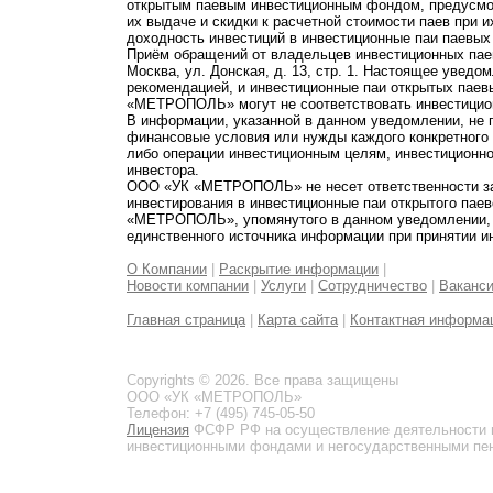
открытым паевым инвестиционным фондом, предусмот
их выдаче и скидки к расчетной стоимости паев при 
доходность инвестиций в инвестиционные паи паевых
Приём обращений от владельцев инвестиционных паев
Москва, ул. Донская, д. 13, стр. 1. Настоящее увед
рекомендацией, и инвестиционные паи открытых пае
«МЕТРОПОЛЬ» могут не соответствовать инвестицио
В информации, указанной в данном уведомлении, не 
финансовые условия или нужды каждого конкретного
либо операции инвестиционным целям, инвестиционно
инвестора.
ООО «УК «МЕТРОПОЛЬ» не несет ответственности за 
инвестирования в инвестиционные паи открытого пае
«МЕТРОПОЛЬ», упомянутого в данном уведомлении, и
единственного источника информации при принятии и
О Компании
|
Раскрытие информации
|
Новости компании
|
Услуги
|
Сотрудничество
|
Ваканс
Главная страница
|
Карта сайта
|
Контактная информа
Copyrights © 2026. Все права защищены
ООО «УК «МЕТРОПОЛЬ»
Телефон: +7 (495) 745-05-50
Лицензия
ФСФР РФ на осуществление деятельности 
инвестиционными фондами и негосударственными пенс