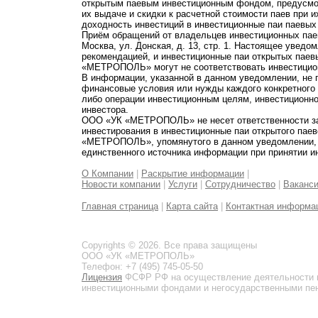
открытым паевым инвестиционным фондом, предусмот
их выдаче и скидки к расчетной стоимости паев при 
доходность инвестиций в инвестиционные паи паевых
Приём обращений от владельцев инвестиционных паев
Москва, ул. Донская, д. 13, стр. 1. Настоящее увед
рекомендацией, и инвестиционные паи открытых пае
«МЕТРОПОЛЬ» могут не соответствовать инвестицио
В информации, указанной в данном уведомлении, не 
финансовые условия или нужды каждого конкретного
либо операции инвестиционным целям, инвестиционно
инвестора.
ООО «УК «МЕТРОПОЛЬ» не несет ответственности за 
инвестирования в инвестиционные паи открытого пае
«МЕТРОПОЛЬ», упомянутого в данном уведомлении, и
единственного источника информации при принятии и
О Компании
|
Раскрытие информации
|
Новости компании
|
Услуги
|
Сотрудничество
|
Ваканс
Главная страница
|
Карта сайта
|
Контактная информа
Copyrights © 2026. Все права защищены
ООО «УК «МЕТРОПОЛЬ»
Телефон: +7 (495) 745-05-50
Лицензия
ФСФР РФ на осуществление деятельности 
инвестиционными фондами и негосударственными пенс