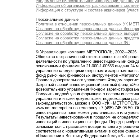
Уведомление об обязательной информации для полу
Информация об организации, раскрываемая в соответс
Информация о структуре и составе акционеров (участ
Персональные данные
Политика в отношении персональных данных УК М
Согласие на обработку персональных данных бенефи
Согласие на обработку персональных данных выгодо
Согласие на обработку персональных данных предст
Согласие на обработку персональных данных ФЛ
© Управляющая компания МЕТРОПОЛЬ, 2002—2026
Общество с ограниченной ответственностью «Управ
деятельности по управлению инвестиционными фонд
пенсионными фондами № 21-000-1-00556 выдана 24 м
управление следующими открытым и закрытым паевы
фонд рыночных финансовых инструментов «Метропо
Правила доверительного управления Фондом зарегист
Закрытый паевой инвестиционный рентный фонд «Э
доверительного управления Фондом зарегистрированы
Получить подробную информацию о паевом инвестици
управления и иными документами, подлежащими рас
законодательством, можно в ООО «УК «МЕТРОПОЛЬ» по 
www.am-metropol.ru по телефону +7 (495) 745 05 50
инвестиционных паев может увеличиваться или умен
Результаты инвестирования в прошлом не определяют
инвестиций в инвестиционные фонды. Перед приобре
ознакомиться с правилами доверительного управле
соответствии с нормативными актами в сфере финанс
«Приложении к Вестнику Федеральной службы по фи