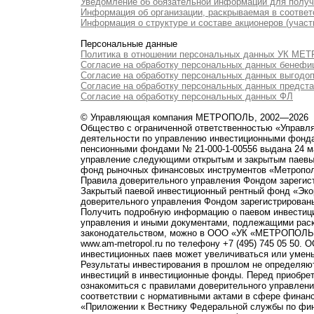
Уведомление об обязательной информации для полу
Информация об организации, раскрываемая в соответс
Информация о структуре и составе акционеров (участ
Персональные данные
Политика в отношении персональных данных УК М
Согласие на обработку персональных данных бенефи
Согласие на обработку персональных данных выгодо
Согласие на обработку персональных данных предст
Согласие на обработку персональных данных ФЛ
© Управляющая компания МЕТРОПОЛЬ, 2002—2026
Общество с ограниченной ответственностью «Управ
деятельности по управлению инвестиционными фонд
пенсионными фондами № 21-000-1-00556 выдана 24 м
управление следующими открытым и закрытым паевы
фонд рыночных финансовых инструментов «Метропо
Правила доверительного управления Фондом зарегист
Закрытый паевой инвестиционный рентный фонд «Э
доверительного управления Фондом зарегистрированы
Получить подробную информацию о паевом инвестици
управления и иными документами, подлежащими рас
законодательством, можно в ООО «УК «МЕТРОПОЛЬ» по 
www.am-metropol.ru по телефону +7 (495) 745 05 50
инвестиционных паев может увеличиваться или умен
Результаты инвестирования в прошлом не определяют
инвестиций в инвестиционные фонды. Перед приобре
ознакомиться с правилами доверительного управле
соответствии с нормативными актами в сфере финанс
«Приложении к Вестнику Федеральной службы по фи