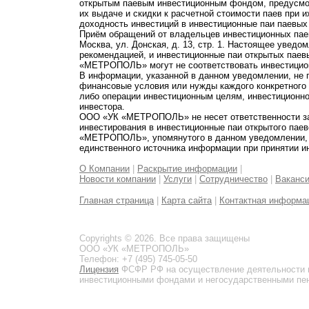
открытым паевым инвестиционным фондом, предусмот
их выдаче и скидки к расчетной стоимости паев при 
доходность инвестиций в инвестиционные паи паевых
Приём обращений от владельцев инвестиционных паев
Москва, ул. Донская, д. 13, стр. 1. Настоящее увед
рекомендацией, и инвестиционные паи открытых пае
«МЕТРОПОЛЬ» могут не соответствовать инвестицио
В информации, указанной в данном уведомлении, не 
финансовые условия или нужды каждого конкретного
либо операции инвестиционным целям, инвестиционно
инвестора.
ООО «УК «МЕТРОПОЛЬ» не несет ответственности за 
инвестирования в инвестиционные паи открытого пае
«МЕТРОПОЛЬ», упомянутого в данном уведомлении, и
единственного источника информации при принятии и
О Компании
|
Раскрытие информации
|
Новости компании
|
Услуги
|
Сотрудничество
|
Ваканс
Главная страница
|
Карта сайта
|
Контактная информа
Copyrights © 2026. Все права защищены
ООО «УК «МЕТРОПОЛЬ»
Телефон: +7 (495) 745-05-50
Лицензия
ФСФР РФ на осуществление деятельности 
инвестиционными фондами и негосударственными пенс