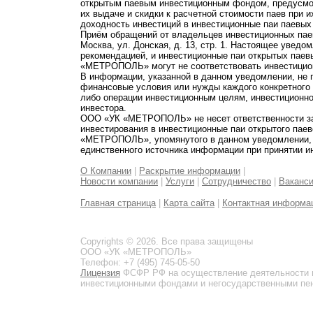
открытым паевым инвестиционным фондом, предусмот
их выдаче и скидки к расчетной стоимости паев при 
доходность инвестиций в инвестиционные паи паевых
Приём обращений от владельцев инвестиционных паев
Москва, ул. Донская, д. 13, стр. 1. Настоящее увед
рекомендацией, и инвестиционные паи открытых пае
«МЕТРОПОЛЬ» могут не соответствовать инвестицио
В информации, указанной в данном уведомлении, не 
финансовые условия или нужды каждого конкретного
либо операции инвестиционным целям, инвестиционно
инвестора.
ООО «УК «МЕТРОПОЛЬ» не несет ответственности за 
инвестирования в инвестиционные паи открытого пае
«МЕТРОПОЛЬ», упомянутого в данном уведомлении, и
единственного источника информации при принятии и
О Компании
|
Раскрытие информации
|
Новости компании
|
Услуги
|
Сотрудничество
|
Ваканс
Главная страница
|
Карта сайта
|
Контактная информа
Copyrights © 2026. Все права защищены
ООО «УК «МЕТРОПОЛЬ»
Телефон: +7 (495) 745-05-50
Лицензия
ФСФР РФ на осуществление деятельности 
инвестиционными фондами и негосударственными пенс