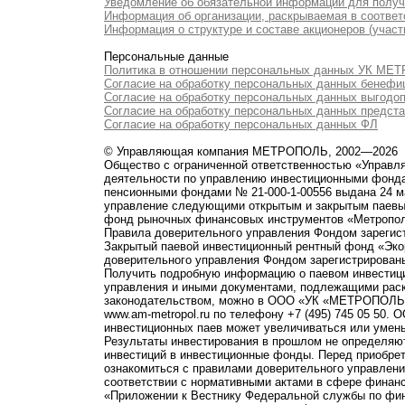
Уведомление об обязательной информации для полу
Информация об организации, раскрываемая в соответс
Информация о структуре и составе акционеров (участ
Персональные данные
Политика в отношении персональных данных УК М
Согласие на обработку персональных данных бенефи
Согласие на обработку персональных данных выгодо
Согласие на обработку персональных данных предст
Согласие на обработку персональных данных ФЛ
© Управляющая компания МЕТРОПОЛЬ, 2002—2026
Общество с ограниченной ответственностью «Управ
деятельности по управлению инвестиционными фонд
пенсионными фондами № 21-000-1-00556 выдана 24 м
управление следующими открытым и закрытым паевы
фонд рыночных финансовых инструментов «Метропо
Правила доверительного управления Фондом зарегист
Закрытый паевой инвестиционный рентный фонд «Э
доверительного управления Фондом зарегистрированы
Получить подробную информацию о паевом инвестици
управления и иными документами, подлежащими рас
законодательством, можно в ООО «УК «МЕТРОПОЛЬ» по 
www.am-metropol.ru по телефону +7 (495) 745 05 50
инвестиционных паев может увеличиваться или умен
Результаты инвестирования в прошлом не определяют
инвестиций в инвестиционные фонды. Перед приобре
ознакомиться с правилами доверительного управле
соответствии с нормативными актами в сфере финанс
«Приложении к Вестнику Федеральной службы по фи