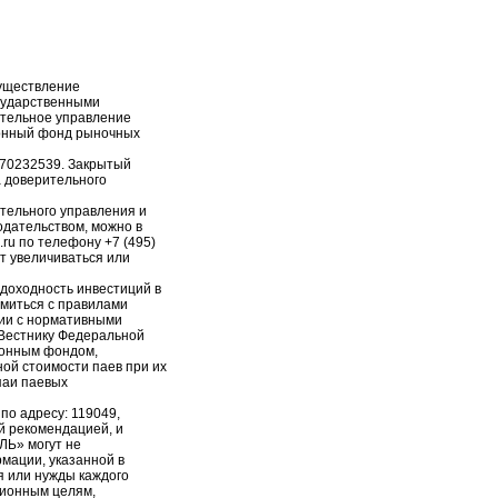
уществление
сударственными
ительное управление
онный фонд рыночных
-70232539. Закрытый
 доверительного
тельного управления и
дательством, можно в
.ru по телефону +7 (495)
т увеличиваться или
доходность инвестиций в
миться с правилами
ии с нормативными
 Вестнику Федеральной
ионным фондом,
ной стоимости паев при их
паи паевых
о адресу: 119049,
ой рекомендацией, и
Ь» могут не
мации, указанной в
я или нужды каждого
ционным целям,