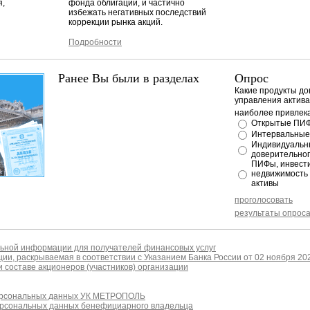
я,
фонда облигаций, и частично
избежать негативных последствий
коррекции рынка акций.
Подробности
Ранее Вы были в разделах
Опрос
Какие продукты до
управления актива
наиболее привлек
Открытые ПИ
Интервальны
Индивидуальн
доверительног
ПИФы, инвест
недвижимость
активы
проголосовать
результаты опрос
ьной информации для получателей финансовых услуг
ии, раскрываемая в соответствии с Указанием Банка России от 02 ноября 20
 составе акционеров (участников) организации
ерсональных данных УК МЕТРОПОЛЬ
ерсональных данных бенефициарного владельца