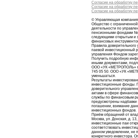
Согласие на обработку п
Согласие на обработку п
Согласие на обработку п
© Управляющая компани
Общество с ограниченно
деятельности по управл
пенсионными фондами № 2
следующими открытым и 
финансовых инструменто
Правила доверительного 
паевой инвестиционный 
управления Фондом зарег
Получить подробную инфо
иными документами, подл
ООО «УК «МЕТРОПОЛЬ» по ад
745 05 50. ООО «УК «МЕТ
уменьшаться.
Результаты инвестирован
инвестиционные фонды. П
доверительного управлен
актами в сфере финансов
службы по финансовым р
предусмотрены надбавки к
погашении, взимание дан
инвестиционных фондов.
Приём обращений от влад
Москва, ул. Донская, д. 
инвестиционные паи отк
соответствовать инвести
данном уведомлении, не 
конкретного инвестора. 