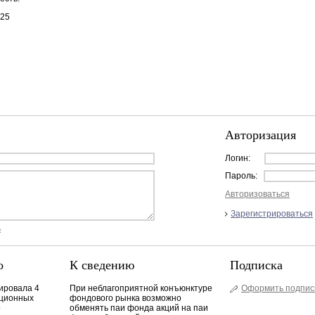
025
Авторизация
Логин:
Пароль:
Авторизоваться
Зарегистрироваться
ь
о
К сведению
Подписка
ровала 4
При неблагоприятной конъюнктуре
Оформить подпис
иционных
фондового рынка возможно
о
обменять паи фонда акций на паи