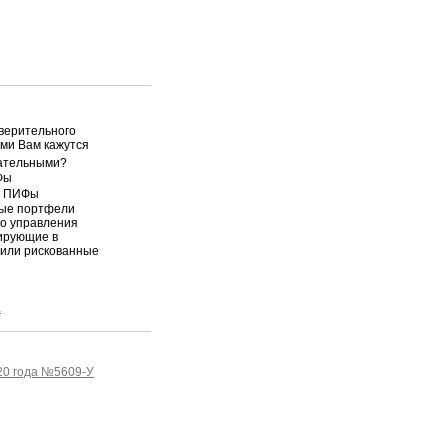
верительного
ми Вам кажутся
ательными?
Фы
е ПИФы
ые портфели
о управления
ирующие в
 или рискованные
а
20 года №5609-У