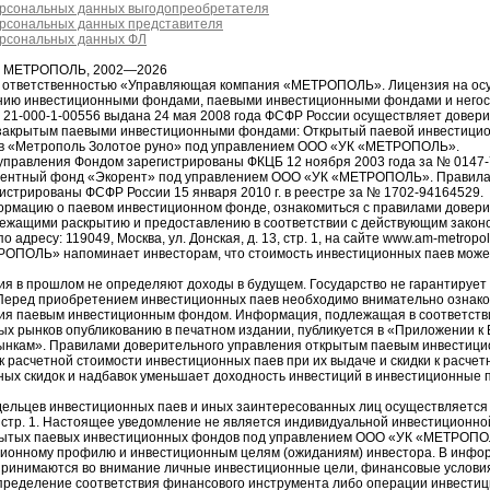
ерсональных данных выгодопреобретателя
ерсональных данных представителя
ерсональных данных ФЛ
я МЕТРОПОЛЬ, 2002—2026
й ответственностью «Управляющая компания «МЕТРОПОЛЬ». Лицензия на ос
ению инвестиционными фондами, паевыми инвестиционными фондами и него
1-000-1-00556 выдана 24 мая 2008 года ФСФР России осуществляет довер
закрытым паевыми инвестиционными фондами: Открытый паевой инвестици
в «Метрополь Золотое руно» под управлением ООО «УК «МЕТРОПОЛЬ».
управления Фондом зарегистрированы ФКЦБ 12 ноября 2003 года за № 0147
рентный фонд «Экорент» под управлением ООО «УК «МЕТРОПОЛЬ». Правила
истрированы ФСФР России 15 января 2010 г. в реестре за № 1702-94164529.
рмацию о паевом инвестиционном фонде, ознакомиться с правилами довери
ежащими раскрытию и предоставлению в соответствии с действующим законо
ресу: 119049, Москва, ул. Донская, д. 13, стр. 1, на сайте www.am-metropol
РОПОЛЬ» напоминает инвесторам, что стоимость инвестиционных паев може
ия в прошлом не определяют доходы в будущем. Государство не гарантирует 
еред приобретением инвестиционных паев необходимо внимательно ознако
ия паевым инвестиционным фондом. Информация, подлежащая в соответств
ых рынков опубликованию в печатном издании, публикуется в «Приложении к
ынкам». Правилами доверительного управления открытым паевым инвестиц
 расчетной стоимости инвестиционных паев при их выдаче и скидки к расчет
ных скидок и надбавок уменьшает доходность инвестиций в инвестиционные 
ельцев инвестиционных паев и иных заинтересованных лиц осуществляется п
13, стр. 1. Настоящее уведомление не является индивидуальной инвестиционн
рытых паевых инвестиционных фондов под управлением ООО «УК «МЕТРОПОЛ
ционному профилю и инвестиционным целям (ожиданиям) инвестора. В инфор
принимаются во внимание личные инвестиционные цели, финансовые услови
Определение соответствия финансового инструмента либо операции инвести