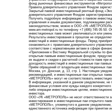
фонд рыночных финансовых инструментов «Метропо
Правила доверительного управления Фондом зарегист
Закрытый паевой инвестиционный рентный фонд «Э
доверительного управления Фондом зарегистрированы
Получить подробную информацию о паевом инвестици
управления и иными документами, подлежащими рас
законодательством, можно в ООО «УК «МЕТРОПОЛЬ» по 
www.am-metropol.ru по телефону +7 (495) 745 05 50
инвестиционных паев может увеличиваться или умен
Результаты инвестирования в прошлом не определяют
инвестиций в инвестиционные фонды. Перед приобре
ознакомиться с правилами доверительного управле
соответствии с нормативными актами в сфере финанс
«Приложении к Вестнику Федеральной службы по фи
открытым паевым инвестиционным фондом, предусмот
их выдаче и скидки к расчетной стоимости паев при 
доходность инвестиций в инвестиционные паи паевых
Приём обращений от владельцев инвестиционных паев
Москва, ул. Донская, д. 13, стр. 1. Настоящее увед
рекомендацией, и инвестиционные паи открытых пае
«МЕТРОПОЛЬ» могут не соответствовать инвестицио
В информации, указанной в данном уведомлении, не 
финансовые условия или нужды каждого конкретного
либо операции инвестиционным целям, инвестиционно
инвестора.
ООО «УК «МЕТРОПОЛЬ» не несет ответственности за 
инвестирования в инвестиционные паи открытого пае
«МЕТРОПОЛЬ», упомянутого в данном уведомлении, и
единственного источника информации при принятии и