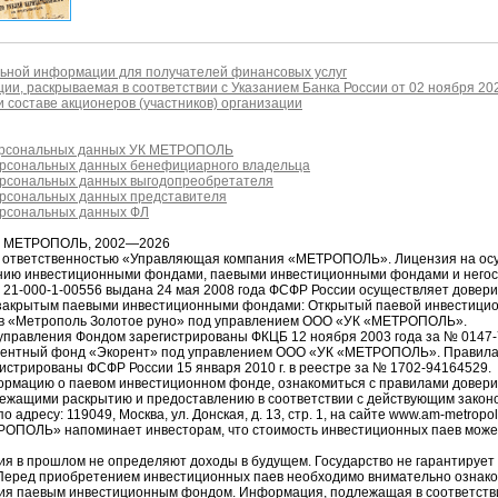
ьной информации для получателей финансовых услуг
ии, раскрываемая в соответствии с Указанием Банка России от 02 ноября 20
 составе акционеров (участников) организации
ерсональных данных УК МЕТРОПОЛЬ
ерсональных данных бенефициарного владельца
ерсональных данных выгодопреобретателя
ерсональных данных представителя
ерсональных данных ФЛ
я МЕТРОПОЛЬ, 2002—2026
й ответственностью «Управляющая компания «МЕТРОПОЛЬ». Лицензия на ос
ению инвестиционными фондами, паевыми инвестиционными фондами и него
1-000-1-00556 выдана 24 мая 2008 года ФСФР России осуществляет довер
закрытым паевыми инвестиционными фондами: Открытый паевой инвестици
в «Метрополь Золотое руно» под управлением ООО «УК «МЕТРОПОЛЬ».
управления Фондом зарегистрированы ФКЦБ 12 ноября 2003 года за № 0147
рентный фонд «Экорент» под управлением ООО «УК «МЕТРОПОЛЬ». Правила
истрированы ФСФР России 15 января 2010 г. в реестре за № 1702-94164529.
рмацию о паевом инвестиционном фонде, ознакомиться с правилами довери
ежащими раскрытию и предоставлению в соответствии с действующим законо
ресу: 119049, Москва, ул. Донская, д. 13, стр. 1, на сайте www.am-metropol
РОПОЛЬ» напоминает инвесторам, что стоимость инвестиционных паев може
ия в прошлом не определяют доходы в будущем. Государство не гарантирует 
еред приобретением инвестиционных паев необходимо внимательно ознако
ия паевым инвестиционным фондом. Информация, подлежащая в соответств