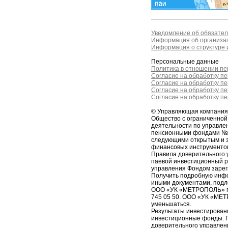
Уведомление об обязател
Информация об организац
Информация о структуре и
Персональные данные
Политика в отношении п
Согласие на обработку п
Согласие на обработку п
Согласие на обработку п
Согласие на обработку п
© Управляющая компани
Общество с ограниченно
деятельности по управл
пенсионными фондами № 2
следующими открытым и 
финансовых инструменто
Правила доверительного 
паевой инвестиционный 
управления Фондом зарег
Получить подробную инфо
иными документами, подл
ООО «УК «МЕТРОПОЛЬ» по ад
745 05 50. ООО «УК «МЕТ
уменьшаться.
Результаты инвестирован
инвестиционные фонды. П
доверительного управлен