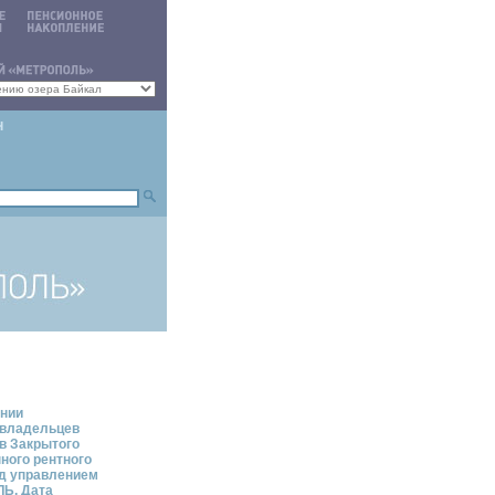
ении
 владельцев
в Закрытого
ного рентного
д управлением
Ь. Дата