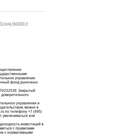
20 года №5609-У
уществление
сударственными
ительное управление
онный фонд рыночных
-70232539. Закрытый
 доверительного
тельного управления и
дательством, можно в
.ru по телефону +7 (495)
т увеличиваться или
доходность инвестиций в
миться с правилами
ии с нормативными