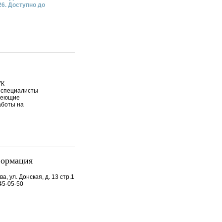
26. Доступно до
УК
 специалисты
меющие
аботы на
формация
ва, ул. Донская, д. 13 стр.1
45-05-50