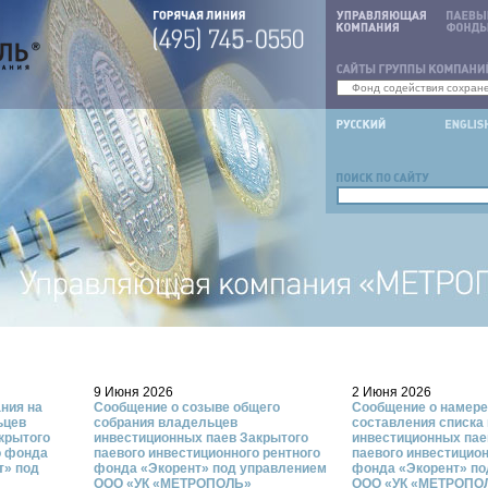
9 Июня 2026
2 Июня 2026
ания на
Сообщение о созыве общего
Сообщение о намер
ьцев
собрания владельцев
составления списка
крытого
инвестиционных паев Закрытого
инвестиционных пае
о фонда
паевого инвестиционного рентного
паевого инвестицион
т» под
фонда «Экорент» под управлением
фонда «Экорент» по
ООО «УК «МЕТРОПОЛЬ»
ООО «УК «МЕТРОПОЛ