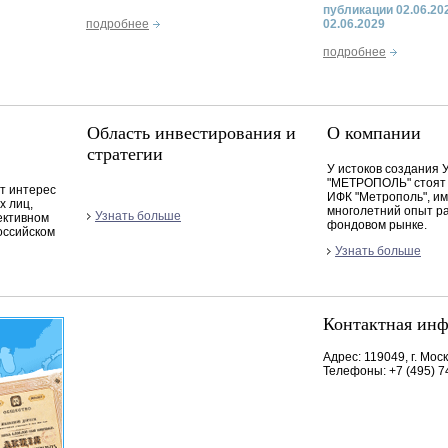
публикации 02.06.20
подробнее
02.06.2029
подробнее
Область инвестирования и
О компании
стратегии
У истоков создания 
"МЕТРОПОЛЬ" стоят
т интерес
ИФК "Метрополь", и
х лиц,
многолетний опыт р
Узнать больше
ективном
фондовом рынке.
оссийском
Узнать больше
Контактная ин
Адрес: 119049, г. Моск
Телефоны: +7 (495) 7